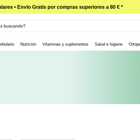
lares • Envío Gratis por compras superiores a 80 € *
rbolario
Nutrición
Vitaminas y suplementos
Salud e higiene
Ortop