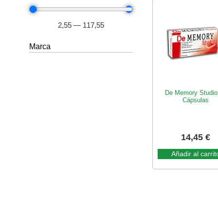
2,55
—
117,55
Marca
De Memory Studio
Cápsulas
14,45
€
Añadir al carrit