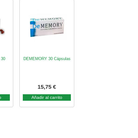
 30
DEMEMORY 30 Cápsulas
15,75
€
o
Añadir al carrito