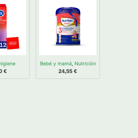
higiene
Bebé y mamá
,
Nutrición
50
€
24,55
€