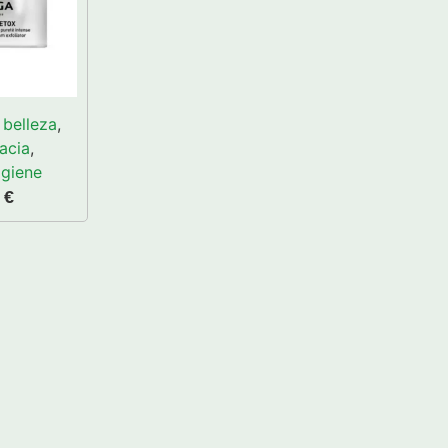
belleza
,
acia
,
igiene
0
€