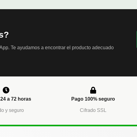
s?
sApp. Te ayudamos a encontrar el producto adecuado
24 a 72 horas
Pago 100% seguro
o y seguro
Cifrado SSL