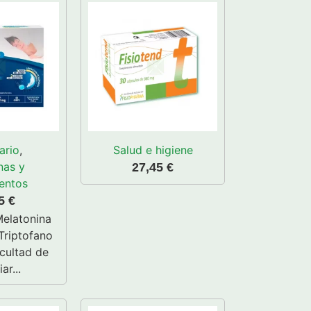
ario
,
Salud e higiene
nas y
27,45
€
entos
35
€
Melatonina
Triptofano
icultad de
ar...