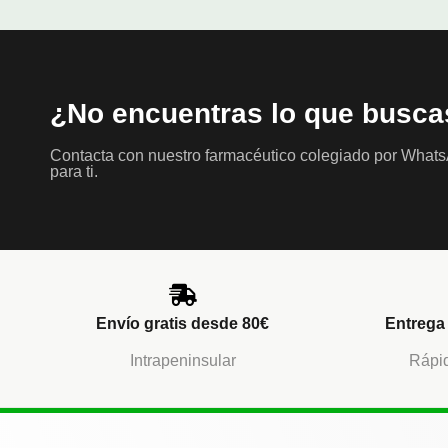
¿No encuentras lo que busca
Contacta con nuestro farmacéutico colegiado por What
para ti.
Envío gratis desde 80€
Entrega 
Intrapeninsular
Rápid