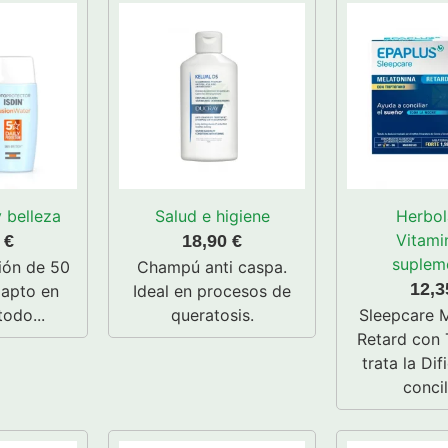
 belleza
Salud e higiene
Herbol
Vitami
5
€
18,90
€
suplem
ión de 50
Champú anti caspa.
12,
 apto en
Ideal en procesos de
todo...
queratosis.
Sleepcare 
Retard con 
trata la Dif
concili