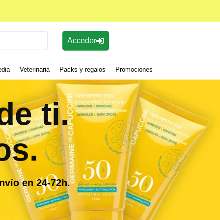
Acceder
edia
Veterinaria
Packs y regalos
Promociones
e ti.
os.
nvío en 24-72h.