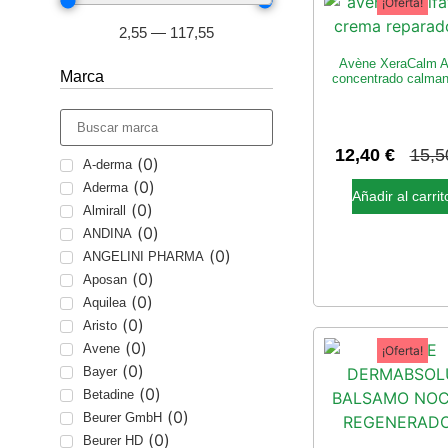
¡Oferta!
2,55
—
117,55
Avène XeraCalm A
Marca
concentrado calmant
12,40
€
15,
(
0
)
A-derma
(
0
)
Aderma
Añadir al carrit
(
0
)
Almirall
(
0
)
ANDINA
(
0
)
ANGELINI PHARMA
(
0
)
Aposan
(
0
)
Aquilea
(
0
)
Aristo
(
0
)
Avene
¡Oferta!
(
0
)
Bayer
(
0
)
Betadine
(
0
)
Beurer GmbH
(
0
)
Beurer HD