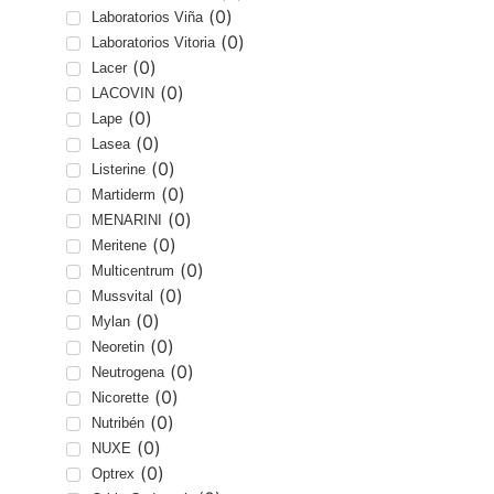
(
0
)
Laboratorios Viña
(
0
)
Laboratorios Vitoria
(
0
)
Lacer
(
0
)
LACOVIN
(
0
)
Lape
(
0
)
Lasea
(
0
)
Listerine
(
0
)
Martiderm
(
0
)
MENARINI
(
0
)
Meritene
(
0
)
Multicentrum
(
0
)
Mussvital
(
0
)
Mylan
(
0
)
Neoretin
(
0
)
Neutrogena
(
0
)
Nicorette
(
0
)
Nutribén
(
0
)
NUXE
(
0
)
Optrex