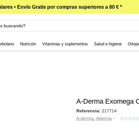
lares • Envío Gratis por compras superiores a 80 € *
rbolario
Nutrición
Vitaminas y suplementos
Salud e higiene
Ortop
A-Derma Exomega 
Referencia:
217714
,
-
A-derma
Aderma



