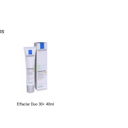
os
Effaclar Duo 30+ 40ml