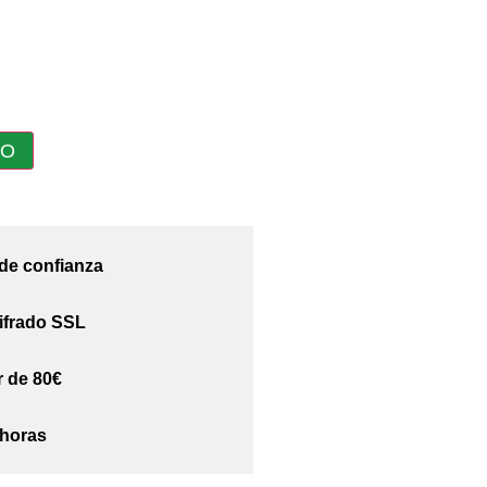
TO
 de confianza
ifrado SSL
r de 80€
 horas