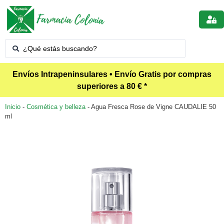
Envíos Intrapeninsulares • Envío Gratis por compras
superiores a 80 € *
Inicio
-
Cosmética y belleza
-
Agua Fresca Rose de Vigne CAUDALIE 50
ml