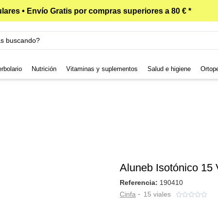
lares • Envío Gratis por compras superiores a 80 € *
rbolario
Nutrición
Vitaminas y suplementos
Salud e higiene
Ortop
Aluneb Isotónico 15 
Referencia:
190410
-
Cinfa
15 viales




