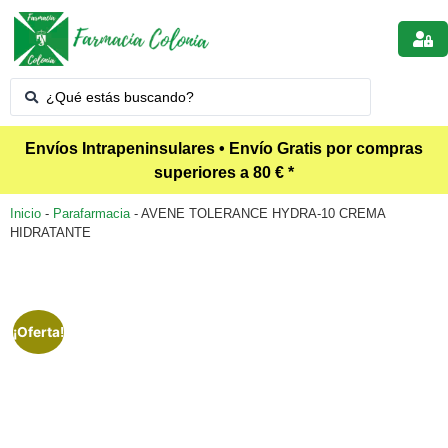
Envíos Intrapeninsulares • Envío Gratis por compras
superiores a 80 € *
Inicio
-
Parafarmacia
-
AVENE TOLERANCE HYDRA-10 CREMA
HIDRATANTE
¡Oferta!