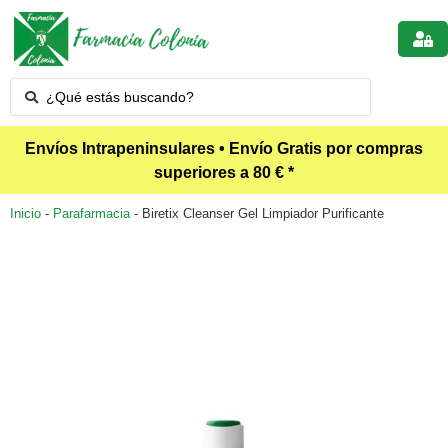
Envíos Intrapeninsulares • Envío Gratis por compras
superiores a 80 € *
Inicio
-
Parafarmacia
-
Biretix Cleanser Gel Limpiador Purificante