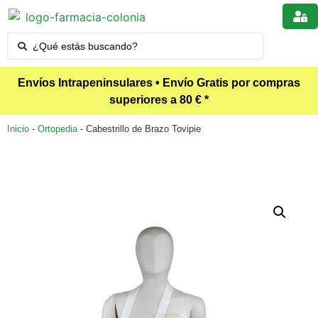
Envíos Intrapeninsulares • Envío Gratis por compras
superiores a 80 € *
Inicio
-
Ortopedia
-
Cabestrillo de Brazo Tovipie