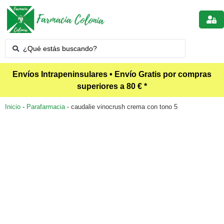
Envíos Intrapeninsulares • Envío Gratis por compras
superiores a 80 € *
Inicio
-
Parafarmacia
-
caudalie vinocrush crema con tono 5