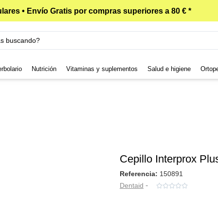
lares • Envío Gratis por compras superiores a 80 € *
rbolario
Nutrición
Vitaminas y suplementos
Salud e higiene
Ortop
Cepillo Interprox Pl
Referencia:
150891
-
Dentaid




