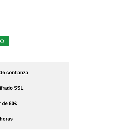
TO
 de confianza
ifrado SSL
r de 80€
 horas