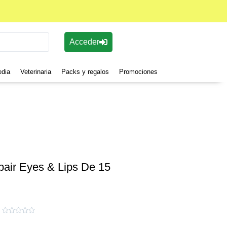
Acceder
edia
Veterinaria
Packs y regalos
Promociones
air Eyes & Lips De 15




