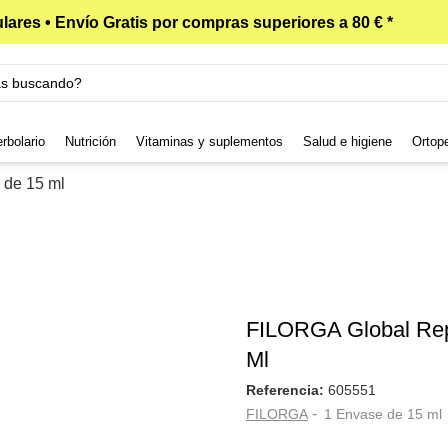
lares • Envío Gratis por compras superiores a 80 € *
rbolario
Nutrición
Vitaminas y suplementos
Salud e higiene
Ortop
 de 15 ml
FILORGA Global Rep
Ml
Referencia:
605551
-
FILORGA
1 Envase de 15 ml