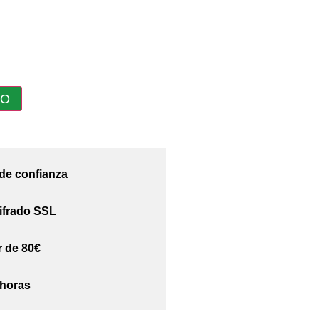
TO
 de confianza
ifrado SSL
r de 80€
 horas