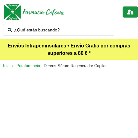
Envíos Intrapeninsulares • Envío Gratis por compras
superiores a 80 € *
Inicio
-
Parafarmacia
-
Dercos Sérum Regenerador Capilar