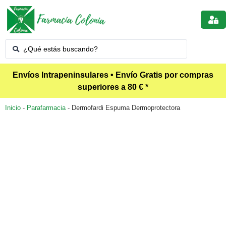
Envíos Intrapeninsulares • Envío Gratis por compras
superiores a 80 € *
Inicio
-
Parafarmacia
-
Dermofardi Espuma Dermoprotectora