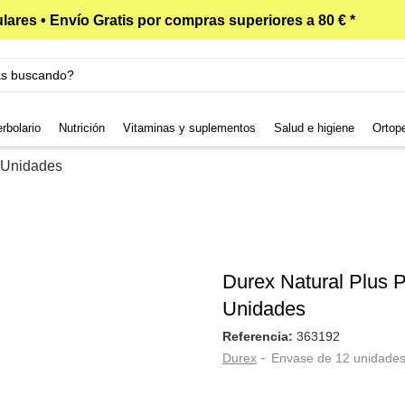
lares • Envío Gratis por compras superiores a 80 € *
rbolario
Nutrición
Vitaminas y suplementos
Salud e higiene
Ortop
2 Unidades
Durex Natural Plus P
Unidades
Referencia:
363192
-
Durex
Envase de 12 unidade