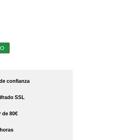
TO
 de confianza
ifrado SSL
r de 80€
 horas