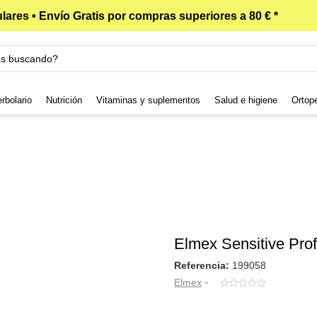
lares • Envío Gratis por compras superiores a 80 € *
rbolario
Nutrición
Vitaminas y suplementos
Salud e higiene
Ortop
Elmex Sensitive Prof
Referencia:
199058
-
Elmex




