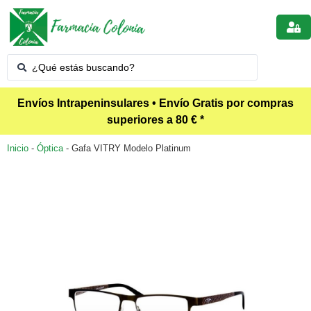
Envíos Intrapeninsulares • Envío Gratis por compras
superiores a 80 € *
Inicio
-
Óptica
-
Gafa VITRY Modelo Platinum