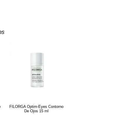
os
e
FILORGA Optim-Eyes Contorno
De Ojos 15 ml