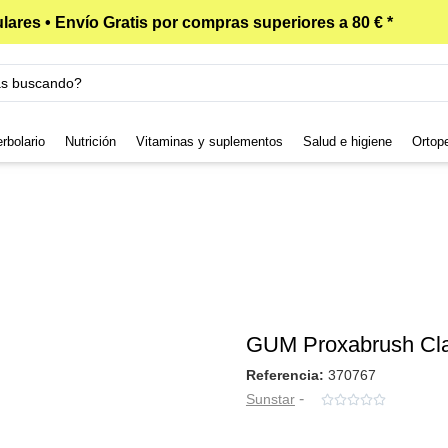
lares • Envío Gratis por compras superiores a 80 € *
rbolario
Nutrición
Vitaminas y suplementos
Salud e higiene
Ortop
GUM Proxabrush Cla
Referencia:
370767
-
Sunstar




