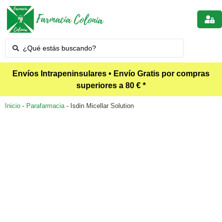
Envíos Intrapeninsulares • Envío Gratis por compras
superiores a 80 € *
Inicio
-
Parafarmacia
-
Isdin Micellar Solution