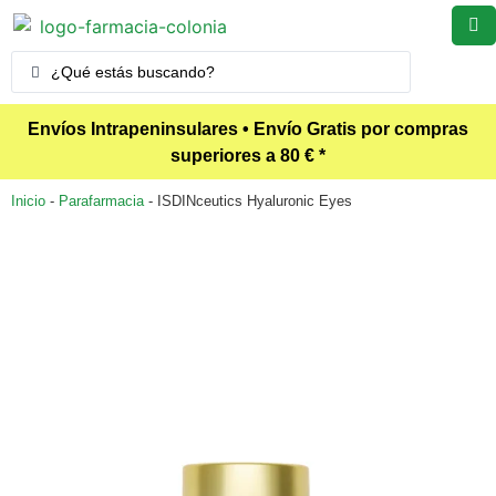
Envíos Intrapeninsulares • Envío Gratis por compras
superiores a 80 € *
Inicio
-
Parafarmacia
-
ISDINceutics Hyaluronic Eyes