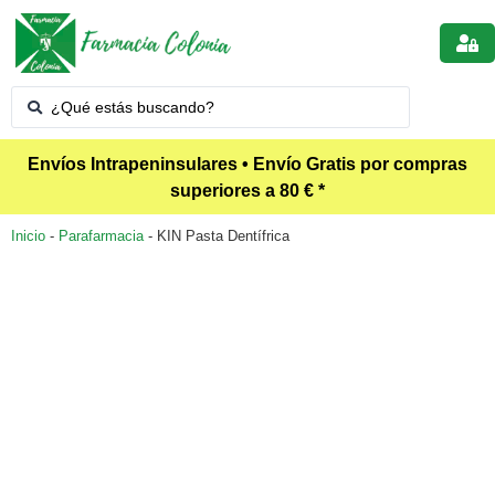
Envíos Intrapeninsulares • Envío Gratis por compras
superiores a 80 € *
Inicio
-
Parafarmacia
-
KIN Pasta Dentífrica