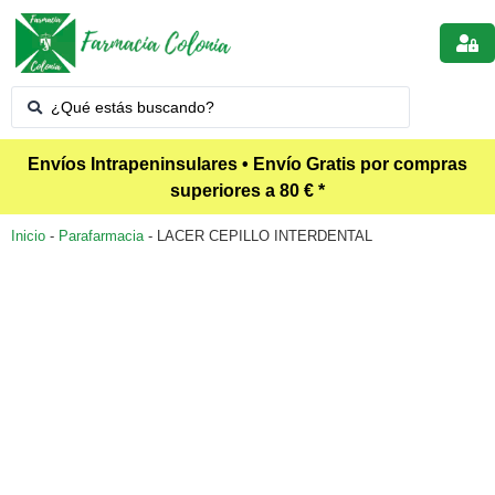
Envíos Intrapeninsulares • Envío Gratis por compras
superiores a 80 € *
Inicio
-
Parafarmacia
-
LACER CEPILLO INTERDENTAL