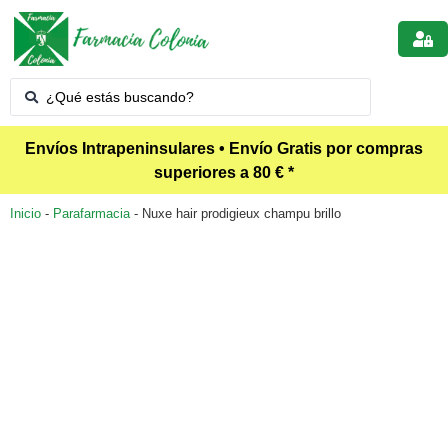
Envíos Intrapeninsulares • Envío Gratis por compras
superiores a 80 € *
Inicio
-
Parafarmacia
-
Nuxe hair prodigieux champu brillo