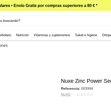
lares • Envío Gratis por compras superiores a 80 € *
rbolario
Nutrición
Vitaminas y suplementos
Salud e higiene
Ortop
iones
Nuxe Zinc Power Ser
Referencia:
003994
-
NUXE




