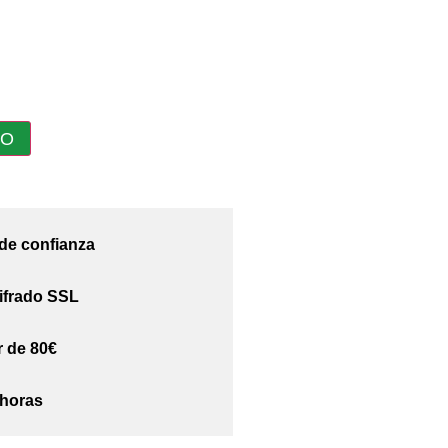
TO
 de confianza
ifrado SSL
r de 80€
 horas