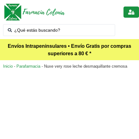
Envíos Intrapeninsulares • Envío Gratis por compras
superiores a 80 € *
Inicio
-
Parafarmacia
-
Nuxe very rose leche desmaquillante cremosa