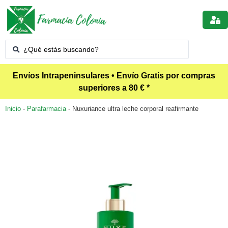
Envíos Intrapeninsulares • Envío Gratis por compras
superiores a 80 € *
Inicio
-
Parafarmacia
-
Nuxuriance ultra leche corporal reafirmante