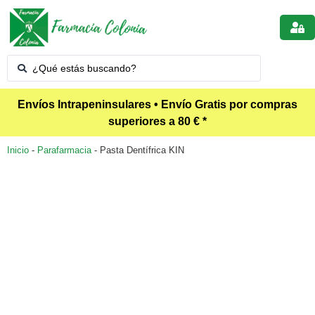
Envíos Intrapeninsulares • Envío Gratis por compras
superiores a 80 € *
Inicio
-
Parafarmacia
-
Pasta Dentífrica KIN