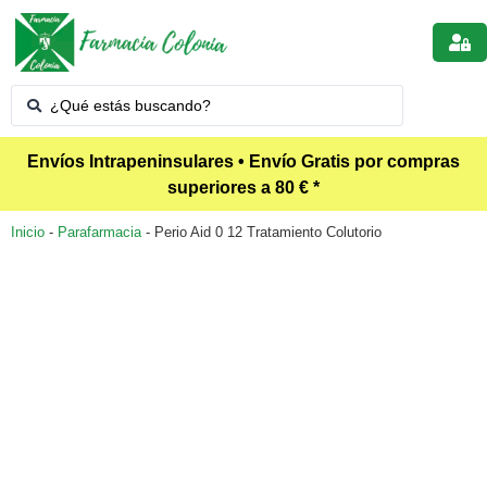
Envíos Intrapeninsulares • Envío Gratis por compras
superiores a 80 € *
Inicio
-
Parafarmacia
-
Perio Aid 0 12 Tratamiento Colutorio