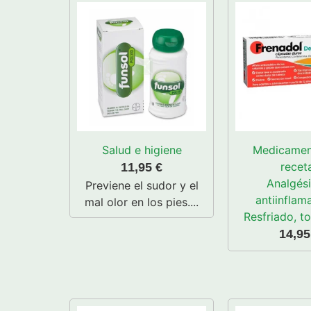
Salud e higiene
Medicamen
recet
11,95
€
Analgés
Previene el sudor y el
antiinflam
mal olor en los pies....
Resfriado, to
14,9