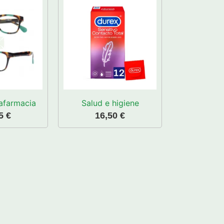
afarmacia
Salud e higiene
95
€
16,50
€