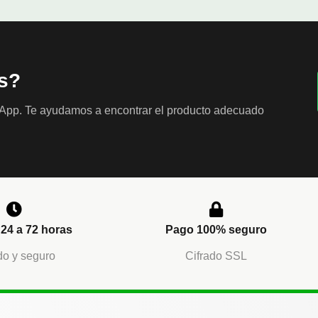
s?
sApp. Te ayudamos a encontrar el producto adecuado
24 a 72 horas
Pago 100% seguro
o y seguro
Cifrado SSL