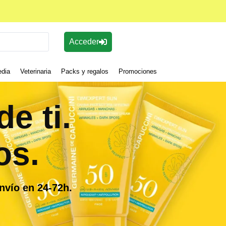
Acceder
edia
Veterinaria
Packs y regalos
Promociones
e ti.
os.
nvío en 24-72h.