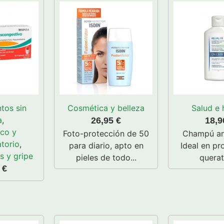
tos sin
Cosmética y belleza
Salud e 
a
,
26,95
€
18,
ico y
Foto-protección de 50
Champú an
atorio
,
para diario, apto en
Ideal en pr
s y gripe
pieles de todo...
querat
5
€