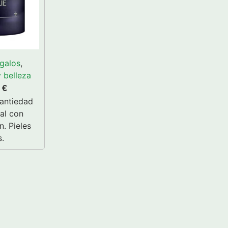
galos
,
 belleza
0
€
 antiedad
al con
n. Pieles
.