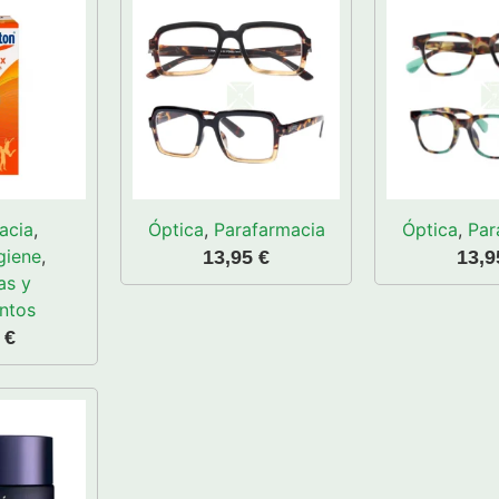
acia
,
Óptica
,
Parafarmacia
Óptica
,
Par
giene
,
13,95
€
13,
as y
ntos
0
€