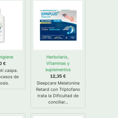
higiene
Herbolario
,
Vitaminas y
90
€
suplementos
ti caspa.
12,35
€
ocesos de
osis.
Sleepcare Melatonina
Retard con Triptofano
trata la Dificultad de
conciliar...