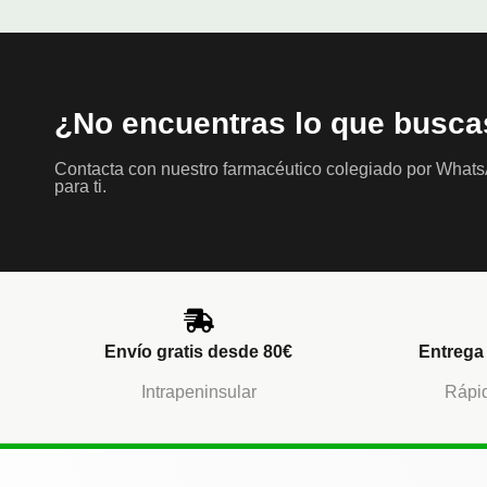
¿No encuentras lo que busca
Contacta con nuestro farmacéutico colegiado por What
para ti.
Envío gratis desde 80€
Entrega 
Intrapeninsular
Rápid