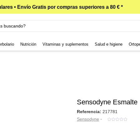
lares • Envío Gratis por compras superiores a 80 € *
rbolario
Nutrición
Vitaminas y suplementos
Salud e higiene
Ortop
Sensodyne Esmalte I
Referencia:
217781
-
Sensodyne




