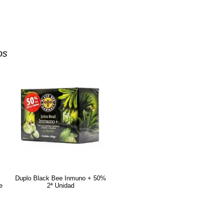
os
o
Duplo Black Bee Inmuno + 50%
e
2ª Unidad