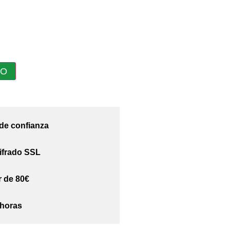
TO
 de confianza
ifrado SSL
r de 80€
 horas