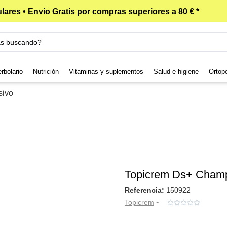
lares • Envío Gratis por compras superiores a 80 € *
rbolario
Nutrición
Vitaminas y suplementos
Salud e higiene
Ortop
sivo
Topicrem Ds+ Champ
Referencia:
150922
-
Topicrem




