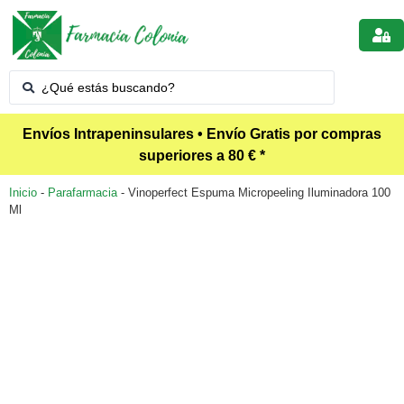
Envíos Intrapeninsulares • Envío Gratis por compras
superiores a 80 € *
Inicio
-
Parafarmacia
-
Vinoperfect Espuma Micropeeling Iluminadora 100
Ml