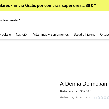
lares • Envío Gratis por compras superiores a 80 € *
rbolario
Nutrición
Vitaminas y suplementos
Salud e higiene
Ortop
A-Derma Dermopan E
Referencia:
367615
,
-
A-derma
Aderma



