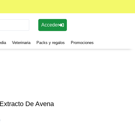
Acceder
edia
Veterinaria
Packs y regalos
Promociones
xtracto De Avena
