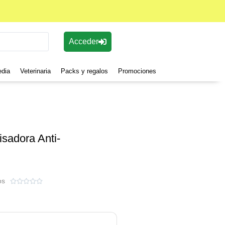
Acceder
edia
Veterinaria
Packs y regalos
Promociones
sadora Anti-
os




