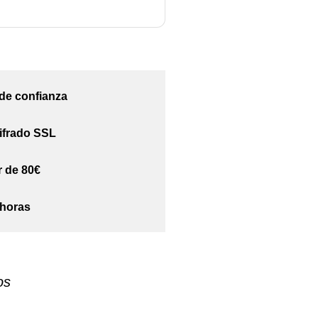
 de confianza
ifrado SSL
r de 80€
 horas
os