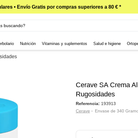
lares • Envío Gratis por compras superiores a 80 € *
rbolario
Nutrición
Vitaminas y suplementos
Salud e higiene
Ortop
sidades
Cerave SA Crema Ali
Rugosidades
Referencia:
193913
-
Cerave
Envase de 340 Gram