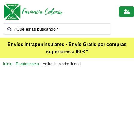
Envíos Intrapeninsulares • Envío Gratis por compras
superiores a 80 € *
Inicio
-
Parafarmacia
-
Halita limpiador lingual