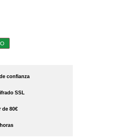
TO
 de confianza
ifrado SSL
r de 80€
 horas