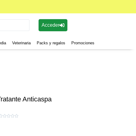
Acceder
edia
Veterinaria
Packs y regalos
Promociones
atante Anticaspa




