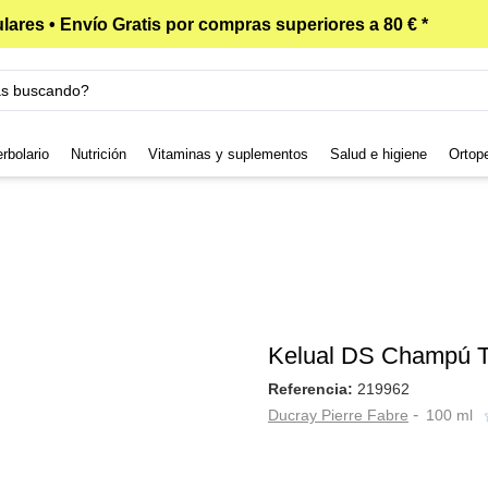
lares • Envío Gratis por compras superiores a 80 € *
rbolario
Nutrición
Vitaminas y suplementos
Salud e higiene
Ortop
Kelual DS Champú Tr
Referencia:
219962
-
Ducray Pierre Fabre
100 ml