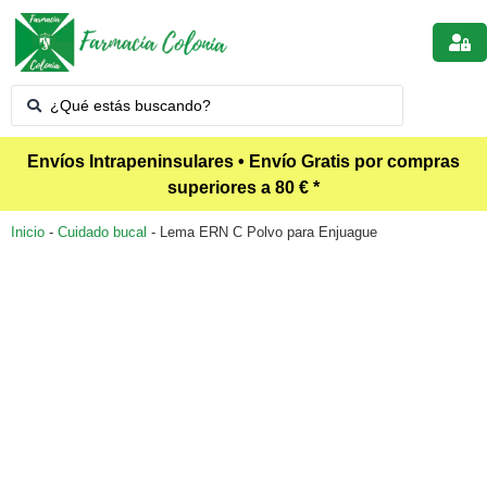
Envíos Intrapeninsulares • Envío Gratis por compras
superiores a 80 € *
Inicio
-
Cuidado bucal
-
Lema ERN C Polvo para Enjuague