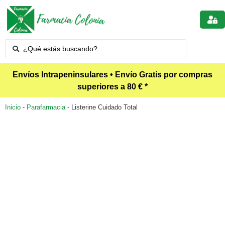
Envíos Intrapeninsulares • Envío Gratis por compras
superiores a 80 € *
Inicio
-
Parafarmacia
-
Listerine Cuidado Total