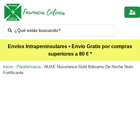
Envíos Intrapeninsulares • Envío Gratis por compras
superiores a 80 € *
Inicio
-
Parafarmacia
-
NUXE Nuxuriance Gold Bálsamo De Noche Nutri-
Fortificante