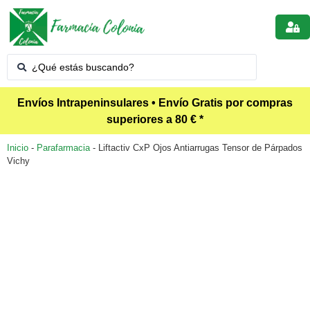
Envíos Intrapeninsulares • Envío Gratis por compras
superiores a 80 € *
Inicio
-
Parafarmacia
-
Liftactiv CxP Ojos Antiarrugas Tensor de Párpados
Vichy