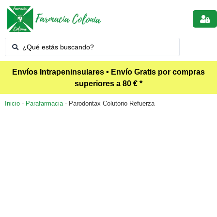
Envíos Intrapeninsulares • Envío Gratis por compras
superiores a 80 € *
Inicio
-
Parafarmacia
-
Parodontax Colutorio Refuerza