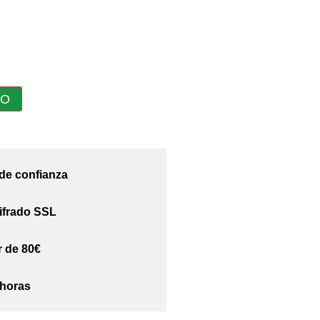
TO
 de confianza
ifrado SSL
r de 80€
 horas