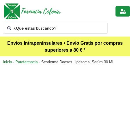
Envíos Intrapeninsulares • Envío Gratis por compras
superiores a 80 € *
Inicio
-
Parafarmacia
-
Sesderma Daeses Liposomal Serúm 30 Ml