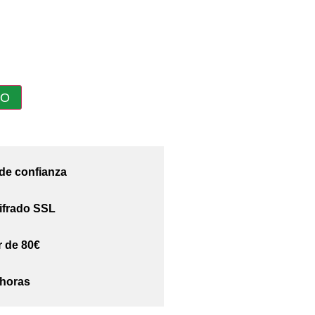
TO
 de confianza
ifrado SSL
r de 80€
 horas