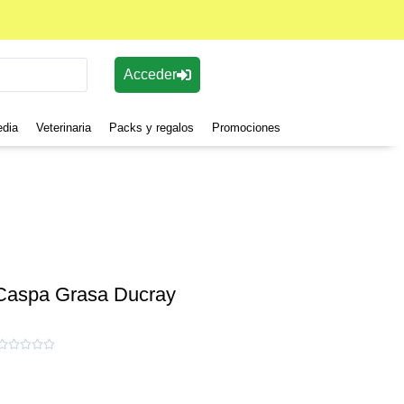
Acceder
edia
Veterinaria
Packs y regalos
Promociones
aspa Grasa Ducray




