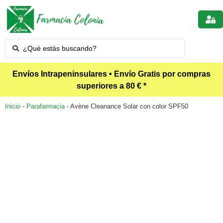
Envíos Intrapeninsulares • Envío Gratis por compras
superiores a 80 € *
Inicio
-
Parafarmacia
-
Avène Cleanance Solar con color SPF50